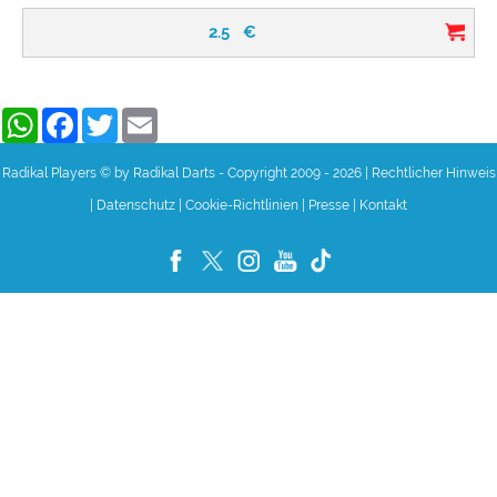
2.5
€
WhatsApp
Facebook
Twitter
Email
Radikal Players © by Radikal Darts - Copyright 2009 - 2026
|
Rechtlicher Hinweis
|
Datenschutz
|
Cookie-Richtlinien
|
Presse
|
Kontakt