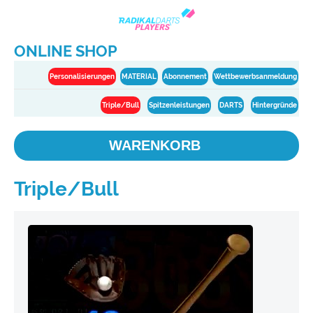
ONLINE SHOP
Personalisierungen
MATERIAL
Abonnement
Wettbewerbsanmeldung
Triple/Bull
Spitzenleistungen
DARTS
Hintergründe
WARENKORB
Triple/Bull