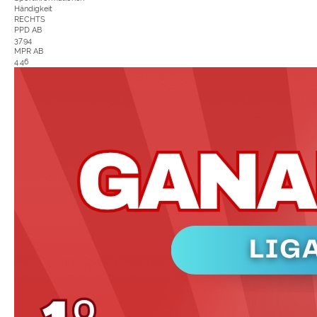
Händigkeit
RECHTS
PPD AB
37.94
MPR AB
4.46