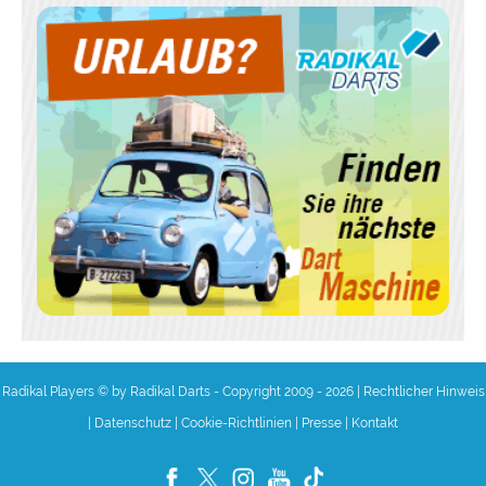
Radikal Players © by Radikal Darts - Copyright 2009 - 2026
|
Rechtlicher Hinweis
|
Datenschutz
|
Cookie-Richtlinien
|
Presse
|
Kontakt