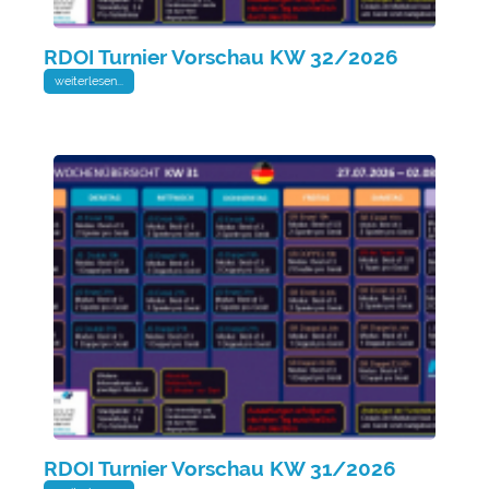
RDOI Turnier Vorschau KW 32/2026
weiterlesen...
RDOI Turnier Vorschau KW 31/2026